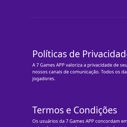
Políticas de Privacida
A 7 Games APP valoriza a privacidade de s
nossos canais de comunicação. Todos os dad
jogadores.
Termos e Condições
Os usuários da 7 Games APP concordam em r