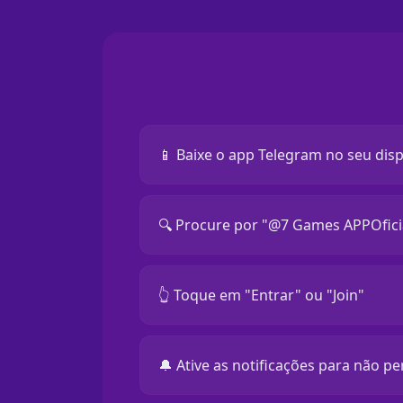
📱 Baixe o app Telegram no seu disp
🔍 Procure por "@7 Games APPOfici
👆 Toque em "Entrar" ou "Join"
🔔 Ative as notificações para não p