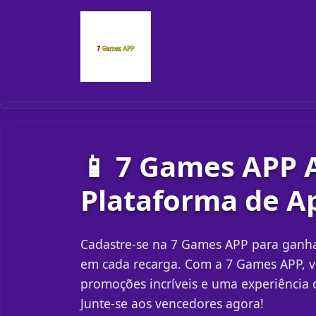
📱 7 Games APP 
Plataforma de A
Cadastre-se na 7 Games APP para ganha
em cada recarga. Com a 7 Games APP, v
promoções incríveis e uma experiência d
Junte-se aos vencedores agora!