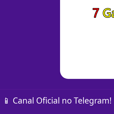
📱 Canal Oficial no Telegram!