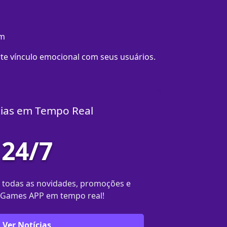
am
rte vínculo emocional com seus usuários.
cias em Tempo Real
24/7
e todas as novidades, promoções e
 Games APP em tempo real!
Ver Notícias