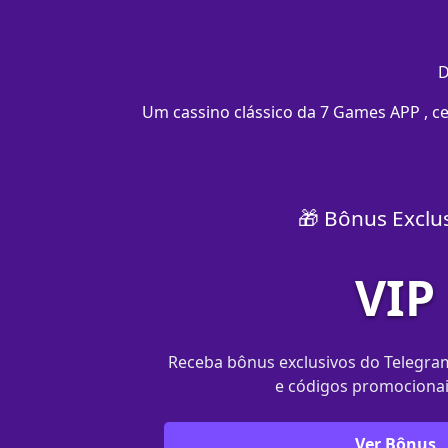
D
Um cassino clássico da 7 Games APP , ce
🎁 Bônus Exclu
VIP
Receba bônus exclusivos do Telegra
e códigos promocionai
Ver Bônus