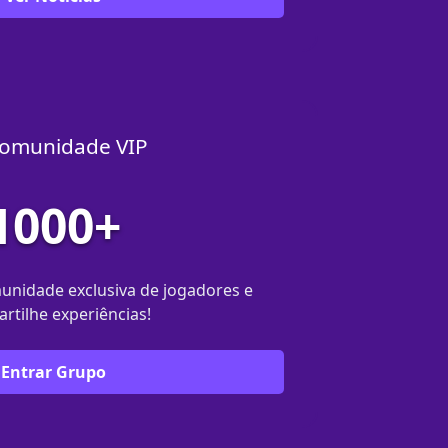
Comunidade VIP
1000+
unidade exclusiva de jogadores e
rtilhe experiências!
Entrar Grupo