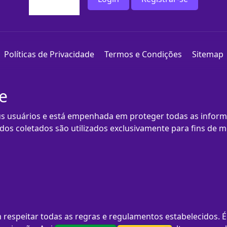
Políticas de Privacidade
Termos e Condições
Sitemap
de
eus usuários e está empenhada em proteger todas as inform
os coletados são utilizados exclusivamente para fins de m
espeitar todas as regras e regulamentos estabelecidos. É