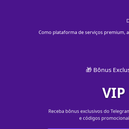
D
Como plataforma de serviços premium, a 
🎁 Bônus Exclu
VIP
Receba bônus exclusivos do Telegra
e códigos promocionai