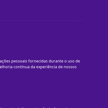
ações pessoais fornecidas durante o uso de
elhoria contínua da experiência de nossos