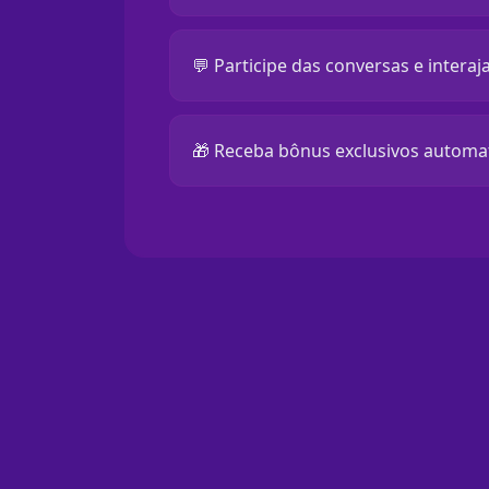
💬 Participe das conversas e interaj
🎁 Receba bônus exclusivos autom