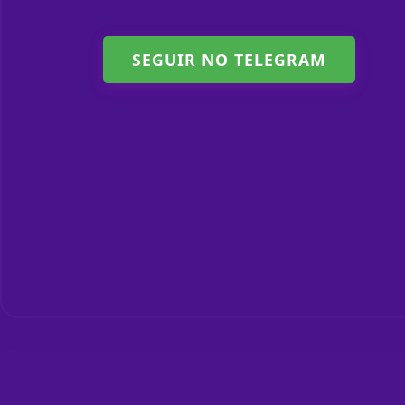
SEGUIR NO TELEGRAM