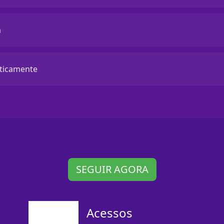
a
aticamente
SEGUIR AGORA
Acessos