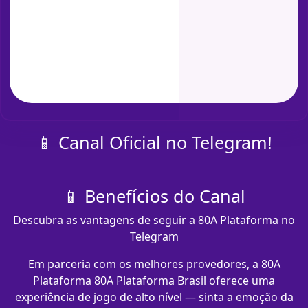
📱 Canal Oficial no Telegram!
📱 Benefícios do Canal
Descubra as vantagens de seguir a 80A Plataforma no
Telegram
Em parceria com os melhores provedores, a 80A
Plataforma 80A Plataforma Brasil oferece uma
experiência de jogo de alto nível — sinta a emoção da