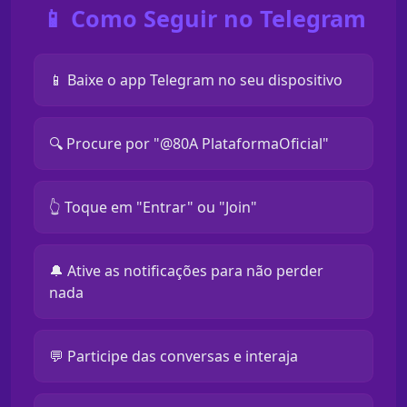
📱 Como Seguir no Telegram
📱 Baixe o app Telegram no seu dispositivo
🔍 Procure por "@80A PlataformaOficial"
👆 Toque em "Entrar" ou "Join"
🔔 Ative as notificações para não perder
nada
💬 Participe das conversas e interaja