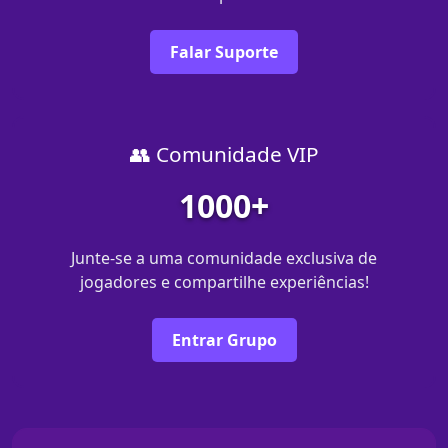
Falar Suporte
👥 Comunidade VIP
1000+
Junte-se a uma comunidade exclusiva de
jogadores e compartilhe experiências!
Entrar Grupo