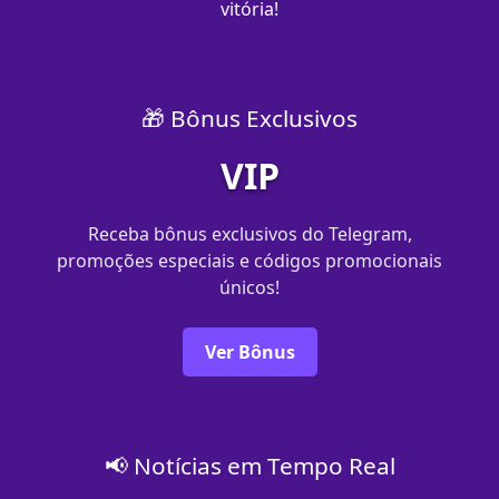
vitória!
🎁 Bônus Exclusivos
VIP
Receba bônus exclusivos do Telegram,
promoções especiais e códigos promocionais
únicos!
Ver Bônus
📢 Notícias em Tempo Real