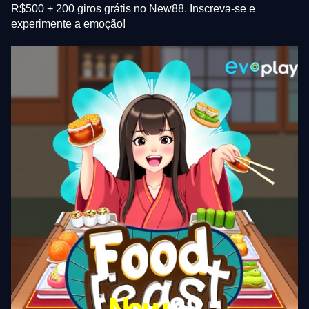
R$500 + 200 giros grátis no New88. Inscreva-se e
experimente a emoção!