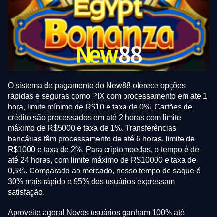
O sistema de pagamento do New88 oferece opções
rápidas e seguras como PIX com processamento em até 1
hora, limite mínimo de R$10 e taxa de 0%. Cartões de
crédito são processados em até 2 horas com limite
máximo de R$5000 e taxa de 1%. Transferências
bancárias têm processamento de até 6 horas, limite de
R$1000 e taxa de 2%. Para criptomoedas, o tempo é de
até 24 horas, com limite máximo de R$10000 e taxa de
0,5%. Comparado ao mercado, nosso tempo de saque é
30% mais rápido e 95% dos usuários expressam
satisfação.
Aproveite agora! Novos usuários ganham 100% até