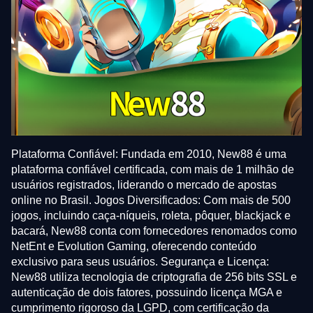
Plataforma Confiável: Fundada em 2010, New88 é uma
plataforma confiável certificada, com mais de 1 milhão de
usuários registrados, liderando o mercado de apostas
online no Brasil. Jogos Diversificados: Com mais de 500
jogos, incluindo caça-níqueis, roleta, pôquer, blackjack e
bacará, New88 conta com fornecedores renomados como
NetEnt e Evolution Gaming, oferecendo conteúdo
exclusivo para seus usuários. Segurança e Licença:
New88 utiliza tecnologia de criptografia de 256 bits SSL e
autenticação de dois fatores, possuindo licença MGA e
cumprimento rigoroso da LGPD, com certificação da