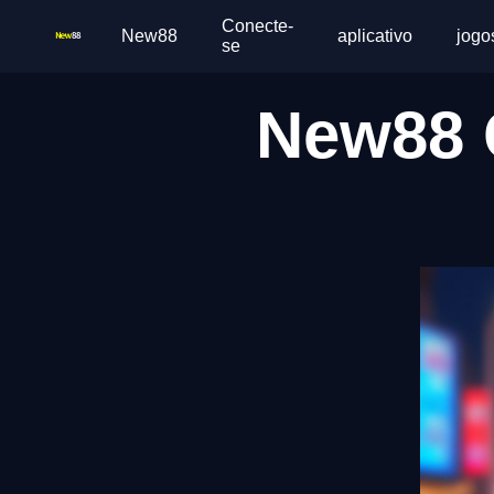
Conecte-
New88
aplicativo
jogo
se
New88 