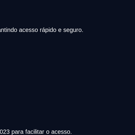
antindo acesso rápido e seguro.
23 para facilitar o acesso.