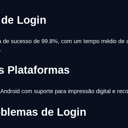
 de Login
xa de sucesso de 99.8%, com um tempo médio de 
.
s Plataformas
Android com suporte para impressão digital e reco
oblemas de Login