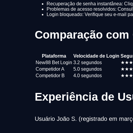
Recuperação de senha instantânea: Cliqu
Problemas de acesso resolvidos: Consult
Login bloqueado: Verifique seu e-mail pa
Comparação com 
Plataforma
Velocidade de Login
Segu
New88 Bet Login
3.2 segundos
★★★
Competidor A
5.0 segundos
★★★
Competidor B
4.0 segundos
★★★
Experiência de Us
Usuário João S. (registrado em março