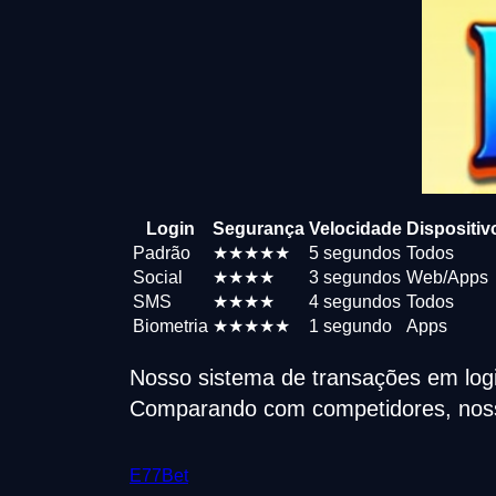
Login
Segurança
Velocidade
Dispositiv
Padrão
★★★★★
5 segundos
Todos
Social
★★★★
3 segundos
Web/Apps
SMS
★★★★
4 segundos
Todos
Biometria
★★★★★
1 segundo
Apps
Nosso sistema de transações em login 
Comparando com competidores, noss
E77Bet