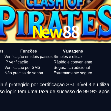
os
Funções
Vantagens
Verificação em dois passos
Simples e eficaz
IP verificação
Rápido e conveniente
Verificação por SMS
Segurança adicional
Não precisa de senha
Extremamente seguro
é protegido por certificação SSL nível 3 e utiliza
o login tem uma taxa de sucesso de 99.9% após 