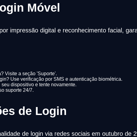
Login Móvel
 por impressão digital e reconhecimento facial, gar
Visite a seção 'Suporte'.
gin? Use verificação por SMS e autenticação biométrica.
 seu dispositivo e tente novamente.
so suporte 24/7.
ões de Login
idade de login via redes sociais em outubro de 20