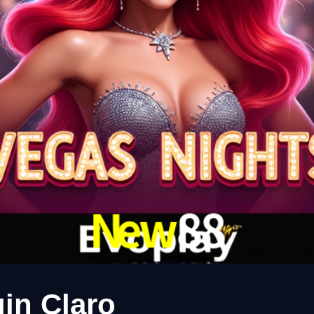
in Claro