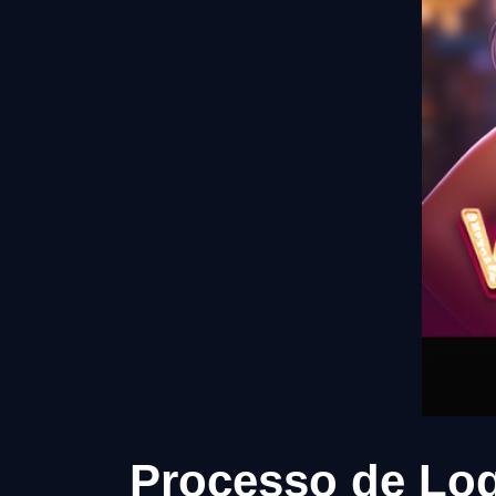
Processo de Log