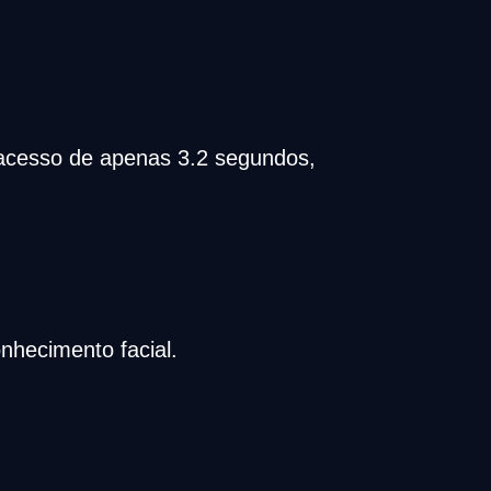
acesso de apenas 3.2 segundos,
nhecimento facial.